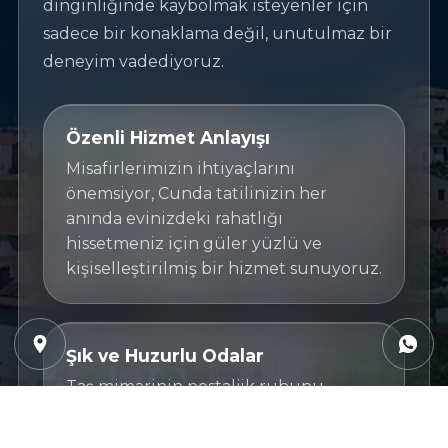
dinginliğinde kaybolmak isteyenler için
sadece bir konaklama değil, unutulmaz bir
deneyim vadediyoruz.
Özenli Hizmet Anlayışı
Misafirlerimizin ihtiyaçlarını
önemsiyor, Cunda tatilinizin her
anında evinizdeki rahatlığı
hissetmeniz için güler yüzlü ve
kişiselleştirilmiş bir hizmet sunuyoruz.
Şık ve Huzurlu Odalar
Taş mimarinin nostaljik ruhunu
yansıtan, modern detaylarla özenle
dekore edilmiş odalarımızda dingin